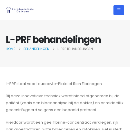
L-PRF behandelingen
HOME
BEHANDELINGEN
L-PRF BEHANDELINGEN
L-PRF staat voor Leucocyte-Platelet Rich Fibrinogen.
Bij deze innovatieve techniek wordt bloed afgenomen bij de
patiënt (zoals een bloedanalyse bij de dokter) en onmiddellijk
gecentrifugeerd volgens een bepaald protocol.
Hierdoor wordt een geel fibrine-concentraat verkregen, rijk
aan groeifactoren, witte bloedcellen en cytokinen. Het is sterk